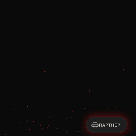
ПАРТНЁР
↓