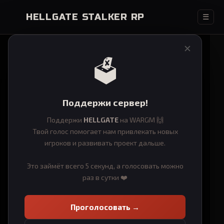
HELLGATE STALKER RP
☰
✕
🗳️
Поддержи сервер!
Поддержи
HELLGATE
на WARGM 🙌
Твой голос помогает нам привлекать новых
игроков и развивать проект дальше.
Это займёт всего 5 секунд, а голосовать можно
раз в сутки ❤️
Проголосовать →